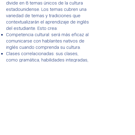
divide en 8 temas únicos de la cultura
estadounidense. Los temas cubren una
variedad de temas y tradiciones que
contextualizarán el aprendizaje de inglés
del estudiante. Esto crea:
Competencia cultural: será más eficaz al
comunicarse con hablantes nativos de
inglés cuando comprenda su cultura.
Clases correlacionadas: sus clases,
como gramática, habilidades integradas,
talleres prácticos de inglés y otras,
tienen principios de gramática y cultura
conectados en todas partes para
brindarle una experiencia de aprendizaje
completa.
Mayor sentido de comunidad: aunque
todos están aprendiendo cosas
diferentes (como frases preposicionales
o cláusulas adjetivas) en sus diferentes
niveles, ¡el cuerpo estudiantil todavía
está conectado! Todos aprenden sobre