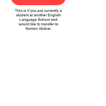
This is if you are currently a
student at another English
Language School and
would like to transfer to
Nomen Global.
Transfer Students
This applies to local
students without an F-1
visa, including those
interested in Level Zero,
exclusive to local students.