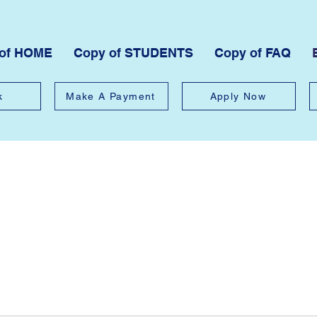
 of HOME
Copy of STUDENTS
Copy of FAQ
k
Make A Payment
Apply Now