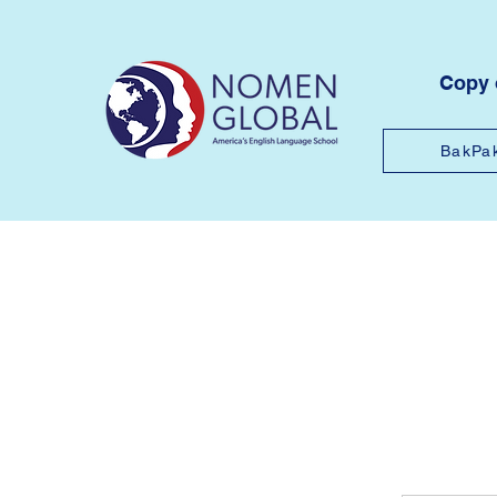
Copy
BakPa