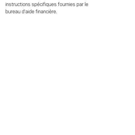
instructions spécifiques fournies par le 
bureau d’aide financière.
8. Restez organisé et 
respectez les délais
Créez une liste de contrôle : gardez une 
trace de toutes les exigences et des 
délais pour chaque candidature à 
l'université. Créez une liste de contrôle 
pour vous assurer de terminer chaque 
étape à temps et de ne manquer 
aucune échéance importante.
Soumettez votre candidature tôt : 
Essayez de soumettre vos 
candidatures bien avant les dates 
limites. Cela vous donnera plus de 