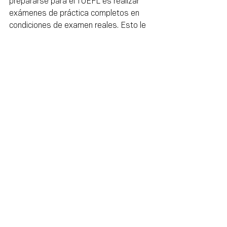
prepararse para el TOEFL es realizar 
exámenes de práctica completos en 
condiciones de examen reales. Esto le 
ayudará a:
Acostumbrarse al formato y al tiempo 
de la prueba.
Practicar la gestión eficaz del tiempo.
Identificar las áreas restantes en las 
que necesita mejorar.
Después de cada prueba de práctica, 
revise sus errores y concéntrese en 
mejorar esas áreas.